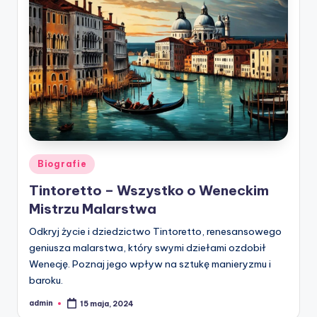
Posted
Biografie
in
Tintoretto – Wszystko o Weneckim
Mistrzu Malarstwa
Odkryj życie i dziedzictwo Tintoretto, renesansowego
geniusza malarstwa, który swymi dziełami ozdobił
Wenecję. Poznaj jego wpływ na sztukę manieryzmu i
baroku.
admin
15 maja, 2024
Posted
by