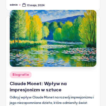
admin
13 maja, 2024
Posted
by
Posted
Biografie
in
Claude Monet: Wpływ na
impresjonizm w sztuce
Odkryj wpływ Claude Monet na rozwój impresjonizmu i
jego niezapomniane dzieła, które odmieniły świat