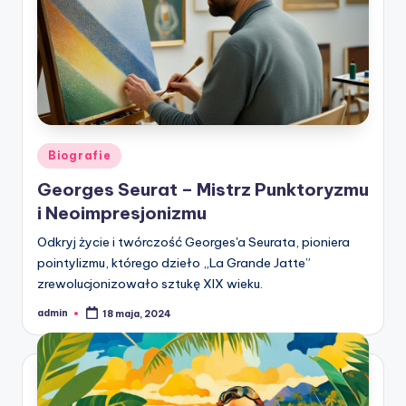
Posted
Biografie
in
Georges Seurat – Mistrz Punktoryzmu
i Neoimpresjonizmu
Odkryj życie i twórczość Georges'a Seurata, pioniera
pointylizmu, którego dzieło „La Grande Jatte”
zrewolucjonizowało sztukę XIX wieku.
admin
18 maja, 2024
Posted
by