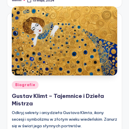
admin
15 maja, 2024
Posted
by
Posted
Biografie
in
Gustav Klimt – Tajemnice i Dzieła
Mistrza
Odkryj sekrety i arcydzieła Gustava Klimta, ikony
secesji i symbolizmu w złotym wieku wiedeńskim. Zanurz
się w świat jego słynnych portretów.