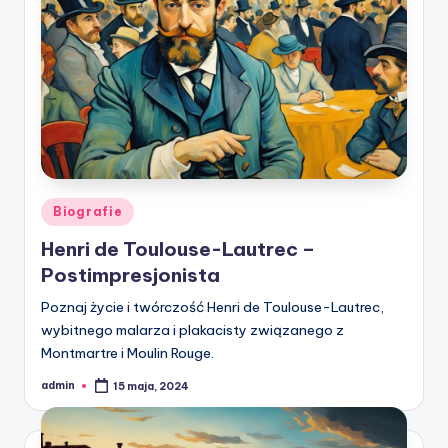
Posted
Biografie
in
Henri de Toulouse-Lautrec –
Postimpresjonista
Poznaj życie i twórczość Henri de Toulouse-Lautrec,
wybitnego malarza i plakacisty związanego z
Montmartre i Moulin Rouge.
admin
15 maja, 2024
Posted
by