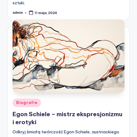
sztuki.
admin
11 maja, 2024
Posted
by
Posted
Biografie
in
Egon Schiele – mistrz ekspresjonizmu
i erotyki
Odkryj śmiałą twórczość Egon Schiele, austriackiego