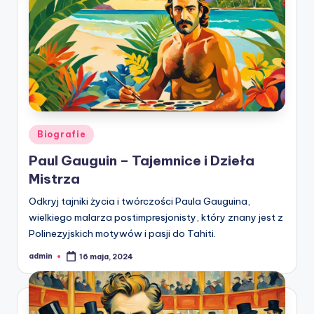
Posted
Biografie
in
Paul Gauguin – Tajemnice i Dzieła
Mistrza
Odkryj tajniki życia i twórczości Paula Gauguina,
wielkiego malarza postimpresjonisty, który znany jest z
Polinezyjskich motywów i pasji do Tahiti.
admin
16 maja, 2024
Posted
by