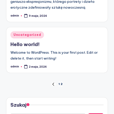
geniusza ekspresjonizmu, którego portrety i dzieła
erotyczne zdefiniowały sztukę nowoczesną.
admin
9 maja, 2024
Posted
by
Posted
Uncategorized
in
Hello world!
Welcome to WordPress. This is your first post. Edit or
delete it, then start writing!
admin
2 maja, 2024
Posted
by
Nawigacja
1
2
PREVIOUS
PAGE
po
wpisach
Szukaj