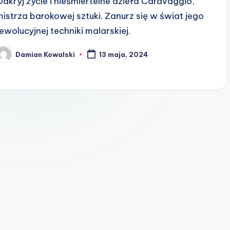
Odkryj życie i nieśmiertelne dzieła Caravaggio,
mistrza barokowej sztuki. Zanurz się w świat jego
rewolucyjnej techniki malarskiej.
Damian Kowalski
13 maja, 2024
osted
y