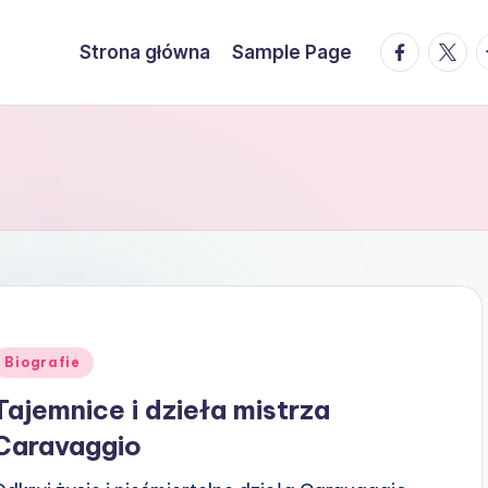
facebook.
twitte
t
Strona główna
Sample Page
Posted
Biografie
n
Tajemnice i dzieła mistrza
Caravaggio