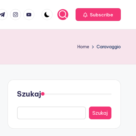
com
r.com
.me
instagram.com
youtube.com
Subscribe
Home
Caravaggio
Szukaj
Szukaj